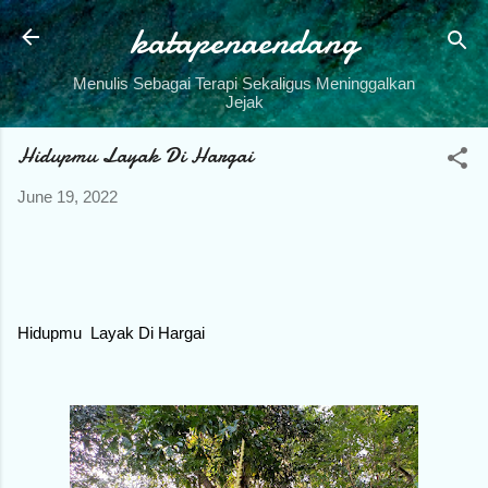
katapenaendang
Skip to main content
Menulis Sebagai Terapi Sekaligus Meninggalkan
Jejak
Hidupmu Layak Di Hargai
June 19, 2022
Hidupmu Layak Di Hargai