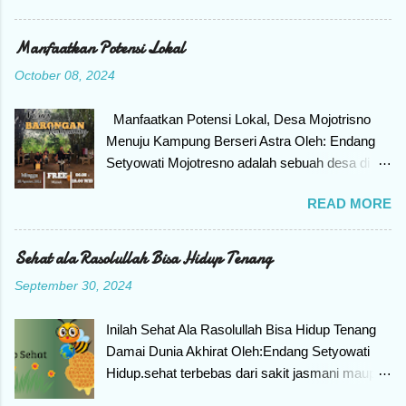
mager dan seakan pegang buku saja enggan.
Kenapa bisa begitu? Bila mengalami gejala
Manfaatkan Potensi Lokal
seperti itu, berarti teman-teman mengalami
October 08, 2024
yang namanya Reading Slump. Apa itu
Reading Slump? Reading Slump adalah kondisi
Manfaatkan Potensi Lokal, Desa Mojotrisno
seseorang kehilangan motivasi untuk
Menuju Kampung Berseri Astra Oleh: Endang
melakukan hal yang disukai, yaitu membaca
Setyowati Mojotresno adalah sebuah desa di
buku. Jangan khawatir ya teman-teman, bila
wilayah Kecamatan Mojoagung, Kabupaten
mengalami reading slump selalu ada cara untuk
READ MORE
Jombang Provinsi Jawa Timur. Mojotresno
menyelesaikan masalah. Ikuti artikel ini sampai
dilewati jalan utama lintas Selatan yang
akhir karena akan berbagi bagaimana
menghubungkan Surabaya dengan Solo dan
Sehat ala Rasolullah Bisa Hidup Tenang
menyiasatinya. Jadi ada 10 cara menyiasati jika
Yogyakarta. Letak yang strategis sangat mudah
terjadi Reading slump. Penyebab Reading
September 30, 2024
untuk dijangkau. Desa ini tidak terletak di
Slump Tak ada asap jika tidak ada api itulah
dataran tinggi atau di pesisir , tetapi terletak
ibaratnya, kenapa reading slump menimpa
Inilah Sehat Ala Rasolullah Bisa Hidup Tenang
pada kondisi alam yang biasa. Namun, berkat
pembaca buku? Penyebab seseorang
Damai Dunia Akhirat Oleh:Endang Setyowati
terobosan dan inovasi yang dilakukan berhasil
mengalami Reading slump ada beberapa yang
Hidup.sehat terbebas dari sakit jasmani maupun
di sulap menjadi desa wisata yang terutama
perl...
Rohani adalah idaman setiap orang. Sehat
yang berbasis edukasi. Mulai dari pasar