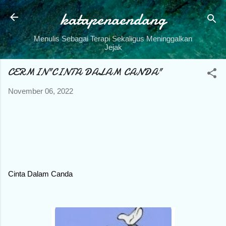
katapenaendang
Skip to main content
Menulis Sebagai Terapi Sekaligus Meninggalkan
Jejak
CERMIN"CINTA DALAM CANDA"
November 06, 2022
Cinta Dalam Canda