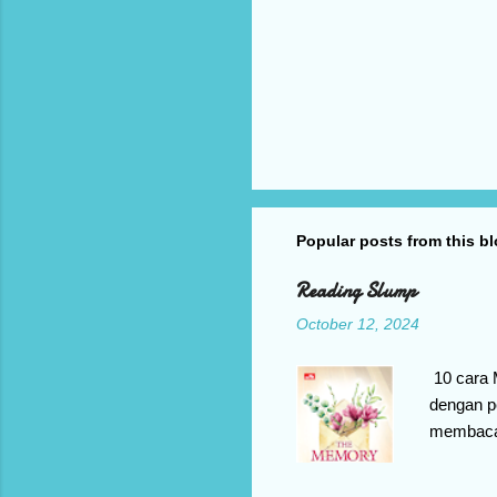
Popular posts from this b
Reading Slump
October 12, 2024
10 cara 
dengan p
membaca,
gejala s
Slump? R