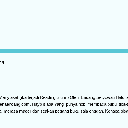
log
Menyiasati jika terjadi Reading Slump Oleh: Endang Setyowati Halo 
enaendang.com. Hayo siapa Yang punya hobi membaca buku, tiba-tib
 merasa mager dan seakan pegang buku saja enggan. Kenapa bisa 
eperti itu, berarti teman-teman mengalami yang namanya Reading S
eading Slump adalah kondisi seseorang kehilangan motivasi untuk m