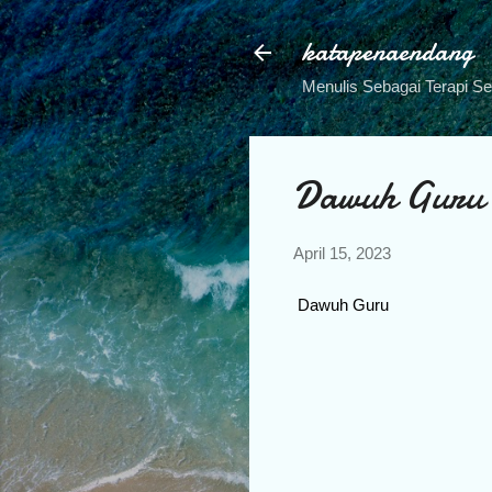
katapenaendang
Menulis Sebagai Terapi S
Dawuh Guru
April 15, 2023
Dawuh Guru