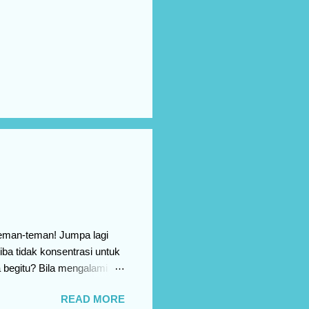
teman-teman! Jumpa lagi
a tidak konsentrasi untuk
begitu? Bila mengalami
lump. Apa itu Reading
READ MORE
elakukan hal yang disukai,