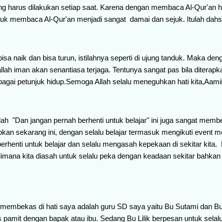
harus dilakukan setiap saat. Karena dengan membaca Al-Qur'an ha
tuk membaca Al-Qur'an menjadi sangat damai dan sejuk. Itulah dahs
a naik dan bisa turun, istilahnya seperti di ujung tanduk. Maka de
lah iman akan senantiasa terjaga. Tentunya sangat pas bila diterap
bagai petunjuk hidup.Semoga Allah selalu meneguhkan hati kita,Aamii
ah "Dan jangan pernah berhenti untuk belajar" ini juga sangat membe
kan sekarang ini, dengan selalu belajar termasuk mengikuti event 
erhenti untuk belajar dan selalu mengasah kepekaan di sekitar kita. 
na kita diasah untuk selalu peka dengan keadaan sekitar bahkan
membekas di hati saya adalah guru SD saya yaitu Bu Sutami dan Bu 
s pamit dengan bapak atau ibu. Sedang Bu Lilik berpesan untuk sel