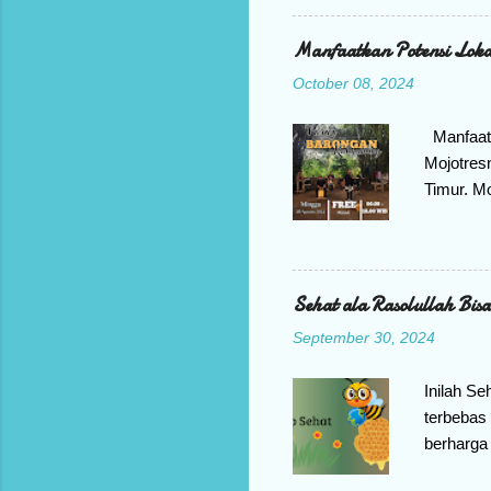
yaitu me
untuk men
Manfaatkan Potensi Loka
menyiasa
October 08, 2024
ada asap
seseoran
Manfaatk
Mojotres
Timur. M
Yogyakart
atau di p
dilakukan
barongan
Sehat ala Rasolullah Bis
pembuata
September 30, 2024
Kampung 
berseri d
Inilah S
terbebas 
berharga 
sakit tid