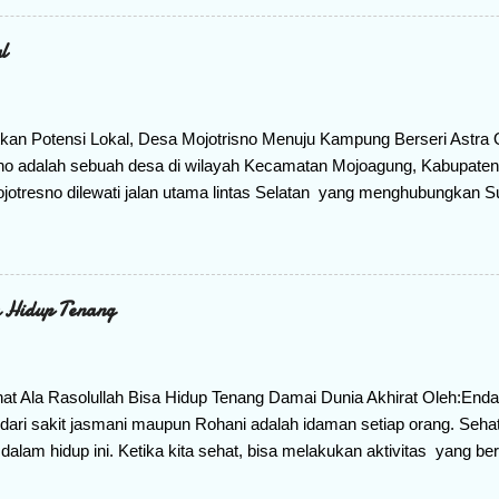
mbaca buku. Jangan khawatir ya teman-teman, bila mengalami readin
yelesaikan masalah. Ikuti artikel ini sampai akhir karena akan berb
l
tinya. Jadi ada 10 cara menyiasati jika terjadi Reading slump. Pe
 jika tidak ada api itulah ibaratnya, kenapa reading slump meni
g mengalami Reading slump ada beberapa yang perl...
an Potensi Lokal, Desa Mojotrisno Menuju Kampung Berseri Astra 
no adalah sebuah desa di wilayah Kecamatan Mojoagung, Kabupate
ojotresno dilewati jalan utama lintas Selatan yang menghubungkan 
a. Letak yang strategis sangat mudah untuk dijangkau. Desa ini tidak 
esisir , tetapi terletak pada kondisi alam yang biasa. Namun, berkat 
 berhasil di sulap menjadi desa wisata yang terutama yang berbasis
, wisata edukasi, edukasi pengolahan kompos, edukasi green house,
a Hidup Tenang
n gerabah, pusat pembuatan batik, Kerajinan kuningan dan masih b
Berseri Astra Kategori Desa Wisata "Berawal dari tindak lanjut p
ari Dinas Lingkungan Hidup(DLH) ...
ehat Ala Rasolullah Bisa Hidup Tenang Damai Dunia Akhirat Oleh:End
dari sakit jasmani maupun Rohani adalah idaman setiap orang. Sehat
dalam hidup ini. Ketika kita sehat, bisa melakukan aktivitas yang b
ak akan bisa melakukan aktivitas sendiri. Sehat yang paling praktis ad