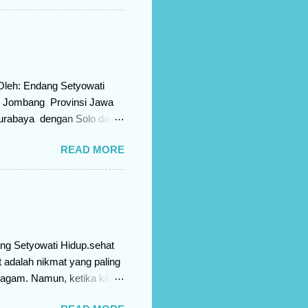
g slump selalu ada cara
agi bagaimana
nyebab Reading Slump Tak
mpa pembaca buku? Penyebab
Oleh: Endang Setyowati
n Jombang Provinsi Jawa
Surabaya dengan Solo dan
terletak di dataran tinggi
READ MORE
terobosan dan inovasi yang
 edukasi. Mulai dari pasar
 edukasi herbal, pusat
anyak lagi. Menuju
enataan lingkungan desa
ang Setyowati Hidup.sehat
 adalah nikmat yang paling
eragam. Namun, ketika kita
alah sehat ala rosullah.