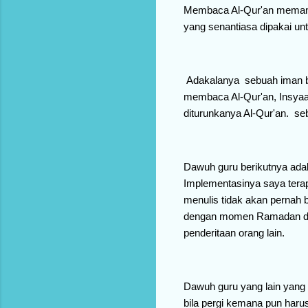
Membaca Al-Qur'an memang 
yang senantiasa dipakai un
Adakalanya sebuah iman bis
membaca Al-Qur'an, Insyaal
diturunkanya Al-Qur'an. se
Dawuh guru berikutnya adal
Implementasinya saya terap
menulis tidak akan pernah b
dengan momen Ramadan dima
penderitaan orang lain.
Dawuh guru yang lain yang 
bila pergi kemana pun haru