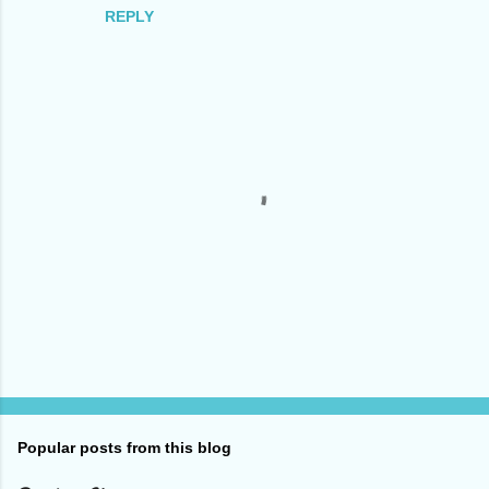
REPLY
P
o
s
t
Popular posts from this blog
a
C