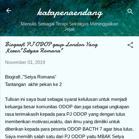
katapenaendang
Skip to main content
Menulis Sebagai Terapi Sekaligus Meninggalkan
Jejak
Biografi PJ ODOP grup London Yang
Keren"Setyar Romana"
November 01, 2019
Biografi ,"Setya Romana"
Tantangan akhir pekan ke 2
Tulisan ini saya buat sebagai syarat kelulusan untuk menjadi
keluarga besar komunitas ODOP dan juga sebagai ungkapan
rasa terimakasih kepada para PJ ODOP yang dengan tulus
memberikan motivasi,waktu, dan ilmu yang dimiliki untuk
diberikan kepada para peserta ODOP BACTH 7 agar bisa lulus.
Saya memilih salah satu dari PJ ODOP yaitu MBAK Setya