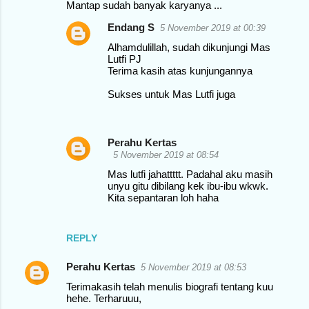
Mantap sudah banyak karyanya ...
e
Endang S
5 November 2019 at 00:39
n
Alhamdulillah, sudah dikunjungi Mas
t
Lutfi PJ
s
Terima kasih atas kunjungannya
Sukses untuk Mas Lutfi juga
Perahu Kertas
5 November 2019 at 08:54
Mas lutfi jahattttt. Padahal aku masih
unyu gitu dibilang kek ibu-ibu wkwk.
Kita sepantaran loh haha
REPLY
Perahu Kertas
5 November 2019 at 08:53
Terimakasih telah menulis biografi tentang kuu
hehe. Terharuuu,