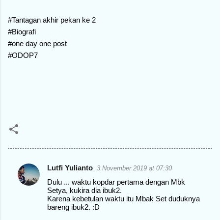
#Tantagan akhir pekan ke 2
#Biografi
#one day one post
#ODOP7
Lutfi Yulianto
3 November 2019 at 07:30
C
Dulu ... waktu kopdar pertama dengan Mbk
o
Setya, kukira dia ibuk2.
Karena kebetulan waktu itu Mbak Set duduknya
m
bareng ibuk2. :D
m