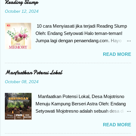
Reading Slump
o
m
October 12, 2024
m
e
n
10 cara Menyiasati jika terjadi Reading Slump
t
Oleh: Endang Setyowati Halo teman-teman!
Jumpa lagi dengan penaendang.com. Hayo
siapa Yang punya hobi membaca buku, tiba-
READ MORE
tiba tidak konsentrasi untuk membaca, merasa
mager dan seakan pegang buku saja enggan.
Kenapa bisa begitu? Bila mengalami gejala
Manfaatkan Potensi Lokal
seperti itu, berarti teman-teman mengalami
October 08, 2024
yang namanya Reading Slump. Apa itu
Reading Slump? Reading Slump adalah kondisi
Manfaatkan Potensi Lokal, Desa Mojotrisno
seseorang kehilangan motivasi untuk
Menuju Kampung Berseri Astra Oleh: Endang
melakukan hal yang disukai, yaitu membaca
Setyowati Mojotresno adalah sebuah desa di
buku. Jangan khawatir ya teman-teman, bila
wilayah Kecamatan Mojoagung, Kabupaten
mengalami reading slump selalu ada cara untuk
READ MORE
Jombang Provinsi Jawa Timur. Mojotresno
menyelesaikan masalah. Ikuti artikel ini sampai
dilewati jalan utama lintas Selatan yang
akhir karena akan berbagi bagaimana