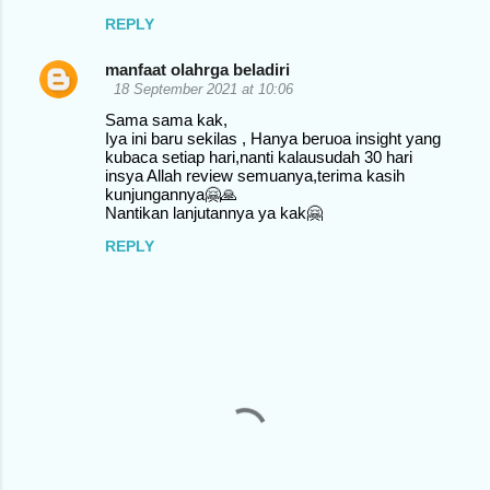
REPLY
m
e
manfaat olahrga beladiri
n
18 September 2021 at 10:06
t
Sama sama kak,
Iya ini baru sekilas , Hanya beruoa insight yang
s
kubaca setiap hari,nanti kalausudah 30 hari
insya Allah review semuanya,terima kasih
kunjungannya🤗🙏
Nantikan lanjutannya ya kak🤗
REPLY