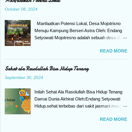
Manfaatkan Potensi Lokal
seperti itu, berarti teman-teman mengalami
October 08, 2024
yang namanya Reading Slump. Apa itu
Reading Slump? Reading Slump adalah kondisi
Manfaatkan Potensi Lokal, Desa Mojotrisno
seseorang kehilangan motivasi untuk
Menuju Kampung Berseri Astra Oleh: Endang
melakukan hal yang disukai, yaitu membaca
Setyowati Mojotresno adalah sebuah desa di
buku. Jangan khawatir ya teman-teman, bila
wilayah Kecamatan Mojoagung, Kabupaten
mengalami reading slump selalu ada cara untuk
READ MORE
Jombang Provinsi Jawa Timur. Mojotresno
menyelesaikan masalah. Ikuti artikel ini sampai
dilewati jalan utama lintas Selatan yang
akhir karena akan berbagi bagaimana
menghubungkan Surabaya dengan Solo dan
Sehat ala Rasolullah Bisa Hidup Tenang
menyiasatinya. Jadi ada 10 cara menyiasati jika
Yogyakarta. Letak yang strategis sangat mudah
terjadi Reading slump. Penyebab Reading
September 30, 2024
untuk dijangkau. Desa ini tidak terletak di
Slump Tak ada asap jika tidak ada api itulah
dataran tinggi atau di pesisir , tetapi terletak
ibaratnya, kenapa reading slump menimpa
Inilah Sehat Ala Rasolullah Bisa Hidup Tenang
pada kondisi alam yang biasa. Namun, berkat
pembaca buku? Penyebab seseorang
Damai Dunia Akhirat Oleh:Endang Setyowati
terobosan dan inovasi yang dilakukan berhasil
mengalami Reading slump ada beberapa yang
Hidup.sehat terbebas dari sakit jasmani maupun
di sulap menjadi desa wisata yang terutama
perl...
Rohani adalah idaman setiap orang. Sehat
yang berbasis edukasi. Mulai dari pasar
READ MORE
adalah nikmat yang paling berharga dalam hidup
barongan, wisata edukasi, edukasi pengolahan
ini. Ketika kita sehat, bisa melakukan aktivitas
kompos, edukasi green house, edukasi herbal,