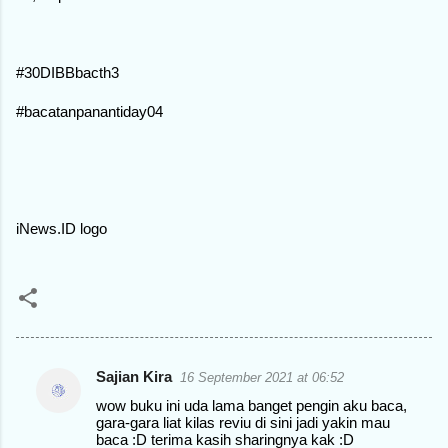
#30DIBBbacth3
#bacatanpanantiday04
iNews.ID logo
Sajian Kira
16 September 2021 at 06:52
C
wow buku ini uda lama banget pengin aku baca,
o
gara-gara liat kilas reviu di sini jadi yakin mau
baca :D terima kasih sharingnya kak :D
m