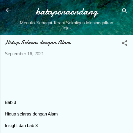
katapenaendang
Skip to main content
Menulis Sebagai Terapi Sekaligus Meninggalkan
Jejak
Hidup Selaras dengan Alam
September 16, 2021
Bab 3
Hidup selaras dengan Alam
Insight dari bab 3