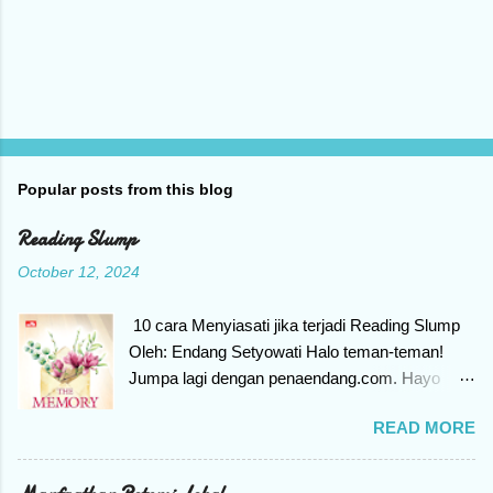
P
o
s
t
Popular posts from this blog
a
C
Reading Slump
o
m
October 12, 2024
m
e
n
10 cara Menyiasati jika terjadi Reading Slump
t
Oleh: Endang Setyowati Halo teman-teman!
Jumpa lagi dengan penaendang.com. Hayo
siapa Yang punya hobi membaca buku, tiba-
READ MORE
tiba tidak konsentrasi untuk membaca, merasa
mager dan seakan pegang buku saja enggan.
Kenapa bisa begitu? Bila mengalami gejala