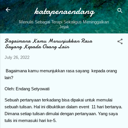
katapenaendang
Skip to main content
Menulis Sebagai Terapi Sekaligus Meninggalkan
Jejak
Bagaimana Kamu Menunjukkan Rasa
Sayang Kepada Orang Lain
July 26, 2022
Bagaimana kamu menunjukkan rasa sayang kepada orang
lain?
Oleh: Endang Setyowati
Sebuah pertanyaan terkadang bisa dipakai untuk memulai
sebuah tulisan. Hal ini dibuktikan dalam event 11 hari bertanya.
Dimana setiap tulisan dimulai dengan pertanyaan. Yang saya
tulis ini memasuki hari ke-5.