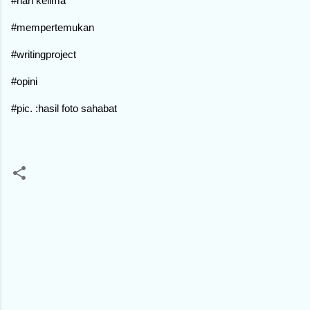
#hari kelima
#mempertemukan
#writingproject
#opini
#pic. :hasil foto sahabat
C
o
m
m
e
n