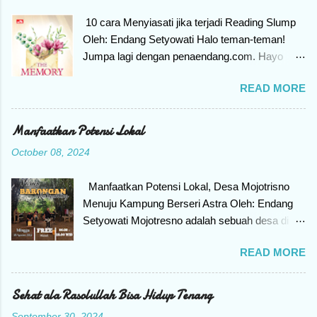
10 cara Menyiasati jika terjadi Reading Slump
Oleh: Endang Setyowati Halo teman-teman!
Jumpa lagi dengan penaendang.com. Hayo
siapa Yang punya hobi membaca buku, tiba-
READ MORE
tiba tidak konsentrasi untuk membaca, merasa
mager dan seakan pegang buku saja enggan.
Kenapa bisa begitu? Bila mengalami gejala
Manfaatkan Potensi Lokal
seperti itu, berarti teman-teman mengalami
October 08, 2024
yang namanya Reading Slump. Apa itu
Reading Slump? Reading Slump adalah kondisi
Manfaatkan Potensi Lokal, Desa Mojotrisno
seseorang kehilangan motivasi untuk
Menuju Kampung Berseri Astra Oleh: Endang
melakukan hal yang disukai, yaitu membaca
Setyowati Mojotresno adalah sebuah desa di
buku. Jangan khawatir ya teman-teman, bila
wilayah Kecamatan Mojoagung, Kabupaten
mengalami reading slump selalu ada cara untuk
READ MORE
Jombang Provinsi Jawa Timur. Mojotresno
menyelesaikan masalah. Ikuti artikel ini sampai
dilewati jalan utama lintas Selatan yang
akhir karena akan berbagi bagaimana
menghubungkan Surabaya dengan Solo dan
Sehat ala Rasolullah Bisa Hidup Tenang
menyiasatinya. Jadi ada 10 cara menyiasati jika
Yogyakarta. Letak yang strategis sangat mudah
terjadi Reading slump. Penyebab Reading
September 30, 2024