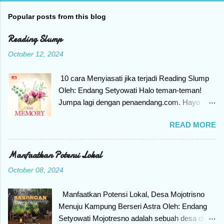
Popular posts from this blog
Reading Slump
October 12, 2024
10 cara Menyiasati jika terjadi Reading Slump
Oleh: Endang Setyowati Halo teman-teman!
Jumpa lagi dengan penaendang.com. Hayo
siapa Yang punya hobi membaca buku, tiba-
READ MORE
tiba tidak konsentrasi untuk membaca, merasa
mager dan seakan pegang buku saja enggan.
Kenapa bisa begitu? Bila mengalami gejala
Manfaatkan Potensi Lokal
seperti itu, berarti teman-teman mengalami
October 08, 2024
yang namanya Reading Slump. Apa itu
Reading Slump? Reading Slump adalah kondisi
Manfaatkan Potensi Lokal, Desa Mojotrisno
seseorang kehilangan motivasi untuk
Menuju Kampung Berseri Astra Oleh: Endang
melakukan hal yang disukai, yaitu membaca
Setyowati Mojotresno adalah sebuah desa di
buku. Jangan khawatir ya teman-teman, bila